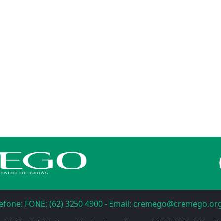
lefone: FONE: (62) 3250 4900 - Email: cremego@cremego.org