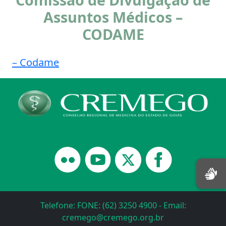
Assuntos Médicos –
CODAME
– Codame
Telefone: FONE: (62) 3250 4900 - Email:
cremego@cremego.org.br